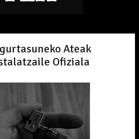
gurtasuneko Ateak
stalatzaile Ofiziala