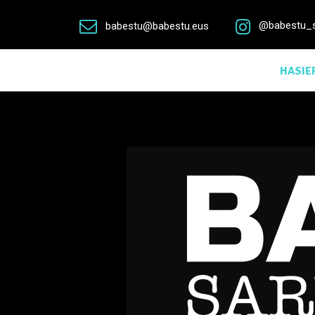


@babestu_sa
babestu@babestu.eus
HASIE