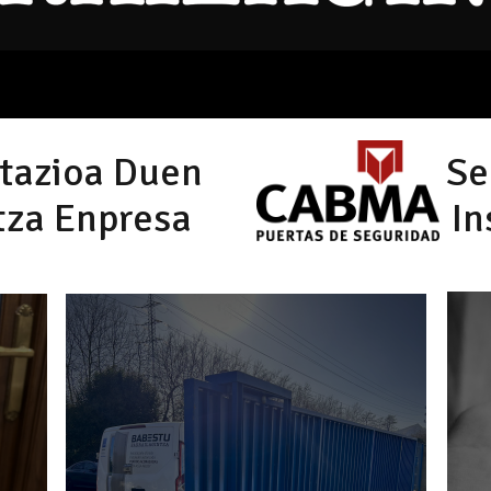
tazioa Duen
Se
tza Enpresa
In