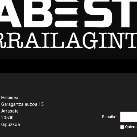
Helbidea:
Garagartza auzoa 15
Arrasate
E-maila
*
20500
Gipuzkoa
Quiero 