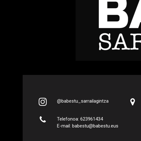


@babestu_sarrailagintza

Telefonoa: 623961434
E-mail: babestu@babestu.eus