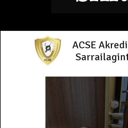
ACSE Akredi
Sarrailagin