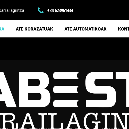

+34 623961434
rrailagintza
RA
ATE KORAZATUAK
ATE AUTOMATIKOAK
KON