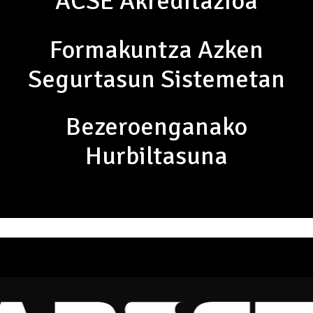
ACSE Akreditazioa
Formakuntza Azken
Segurtasun Sistemetan
Bezeroenganako
Hurbiltasuna