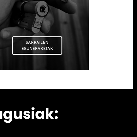
SARRAILEN
EGUNERAKETAK
agusiak: